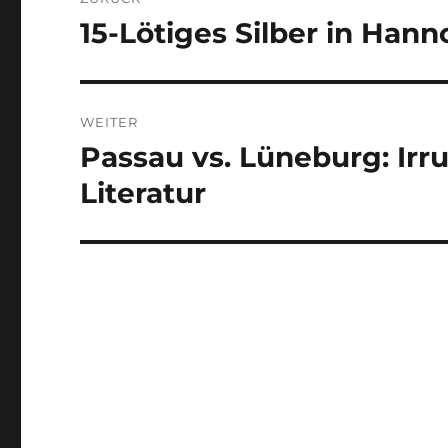
15-Lötiges Silber in Han
Vorheriger
Beitrag:
WEITER
Passau vs. Lüneburg: Ir
Nächster
Beitrag:
Literatur